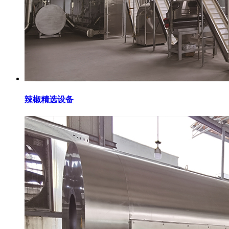
辣椒精选设备