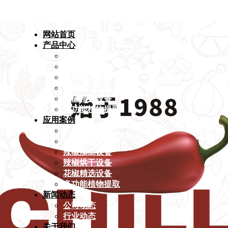
网站首页
产品中心
辣椒精选设备
辣椒磨粉设备
辣椒加工设备
辣椒烘干设备
花椒精选设备
多功能植物提取
应用案例
辣椒精选设备
辣椒磨粉设备
辣椒加工设备
辣椒烘干设备
花椒精选设备
多功能植物提取
新闻动态
公司动态
行业动态
关于我们