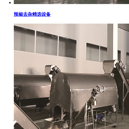
辣椒去杂精选设备