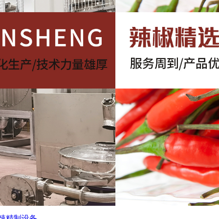
辣精制设备