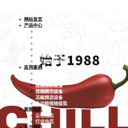
网站首页
产品中心
辣椒精选设备
辣椒磨粉设备
辣椒加工设备
辣椒烘干设备
花椒精选设备
多功能植物提取
应用案例
辣椒精选设备
辣椒磨粉设备
辣椒加工设备
辣椒烘干设备
花椒精选设备
多功能植物提取
新闻动态
公司动态
行业动态
关于我们