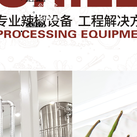
公司简介
合作客户
专利证书
联系我们