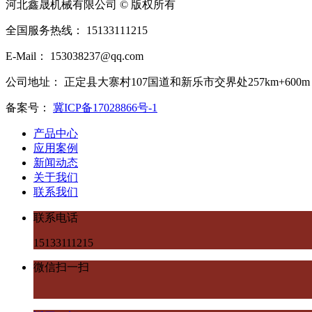
河北鑫晟机械有限公司 © 版权所有
全国服务热线： 15133111215
E-Mail： 153038237@qq.com
公司地址： 正定县大寨村107国道和新乐市交界处257km+600m
备案号：
冀ICP备17028866号-1
产品中心
应用案例
新闻动态
关于我们
联系我们
联系电话
15133111215
微信扫一扫