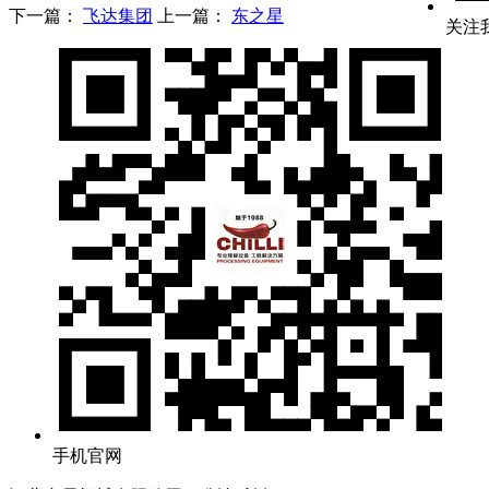
下一篇：
飞达集团
上一篇：
东之星
关注
手机官网