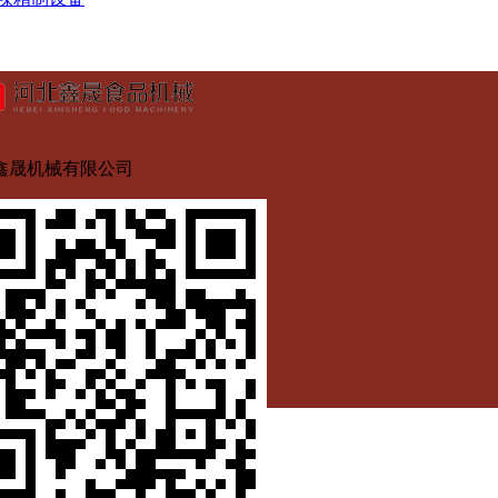
鑫晟机械有限公司