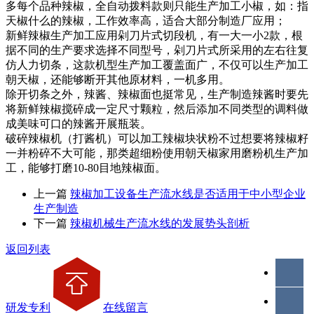
多每个品种辣椒，全自动拨料款则只能生产加工小椒，如：指
天椒什么的辣椒，工作效率高，适合大部分制造厂应用；
新鲜辣椒生产加工应用剁刀片式切段机，有一大一小2款，根
据不同的生产要求选择不同型号，剁刀片式所采用的左右往复
仿人力切条，这款机型生产加工覆盖面广，不仅可以生产加工
朝天椒，还能够断开其他原材料，一机多用。
除开切条之外，辣酱、辣椒面也挺常见，生产制造辣酱时要先
将新鲜辣椒搅碎成一定尺寸颗粒，然后添加不同类型的调料做
成美味可口的辣酱开展瓶装。
破碎辣椒机（打酱机）可以加工辣椒块状粉不过想要将辣椒籽
一并粉碎不大可能，那类超细粉使用朝天椒家用磨粉机生产加
工，能够打磨10-80目地辣椒面。
上一篇
辣椒加工设备生产流水线是否适用于中小型企业
生产制造
下一篇
辣椒机械生产流水线的发展势头剖析
返回列表
研发专利
在线留言