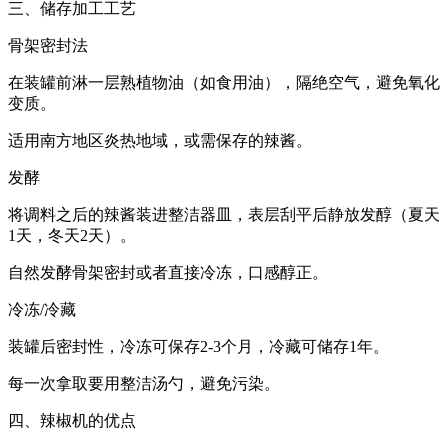
三、储存加工工艺
骨架密封法
在装罐前淋一层熟植物油（如食用油），隔绝空气，避免氧化
变质。
适用南方地区炎热地域，或需保存的辣酱。
发酵
将调料之后的辣酱装进整洁器皿，表层刮平后静放发醇（夏天
1天，冬天2天）。
自然发酵骨架密封或者直接冷冻，口感醇正。
冷冻/冷藏
装罐后密封性，冷冻可保存2-3个月，冷藏可储存1年。
每一次拿取要用整洁汤勺，避免污染。
四、辣椒机的优点