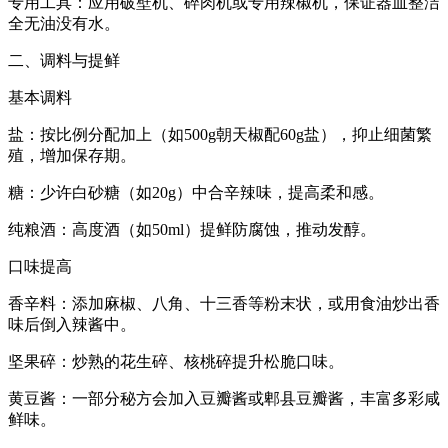
专用工具：应用破壁机、碎肉机或专用辣椒机，保证器皿整洁
全无油没有水。
二、调料与提鲜
基本调料
盐：按比例分配加上（如500g朝天椒配60g盐），抑止细菌繁
殖，增加保存期。
糖：少许白砂糖（如20g）中合辛辣味，提高柔和感。
纯粮酒：高度酒（如50ml）提鲜防腐蚀，推动发醇。
口味提高
香辛料：添加麻椒、八角、十三香等粉末状，或用食油炒出香
味后倒入辣酱中。
坚果碎：炒熟的花生碎、核桃碎提升松脆口味。
黄豆酱：一部分秘方会加入豆瓣酱或郫县豆瓣酱，丰富多彩咸
鲜味。