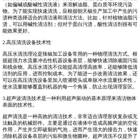
（如偏碱或酸碱性清洗液）来溶解油脂、蛋白质等环境污染
物。为了能实现快速清洗，应根据朝天椒生产加工中产生的污
渍种类选择适合的清洁液和清洁方法。比如，针对植物油脂污
渍，可以用碱性清洁剂；但对于蛋白污渍，酸性清洁剂很有可
能效果更好。
2.高压清洗设备技术性
高压水清洗理论是辣椒加工设备常用的一种物理清洗方式。根
据超强力水流量冲击性机器设备表层，能够快速消除顽固污垢
和残余物。高压水清洗不仅能提高清理高效率，还能够降低清
洁剂的应用，进而控制成本。为了能进一步改善清洁效果，还
可以在高压清洗设备里加入喷灌喷头或单脉冲水流量技术性，
使水流量能够覆盖到机器的每一个角落，防止出现清理盲区。
3.超声波清洗技术是一种利用超声振动的基本原理来清洁物体
表面的技术性。
超声清洗是一种高效的清洁技术，非常适合清理形状复杂或无
法触及的机械部件。主要是通过在液体中造成高频声波的空化
作用，产生并立即破裂的气泡，进而产生强大的撞击力，快速
消除机器设备表层的污垢和微生物菌种。超声清洗不仅提升了